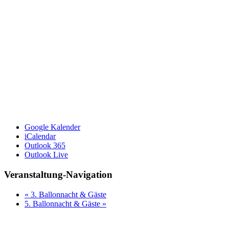
Google Kalender
iCalendar
Outlook 365
Outlook Live
Veranstaltung-Navigation
«
3. Ballonnacht & Gäste
5. Ballonnacht & Gäste
»
Seiten