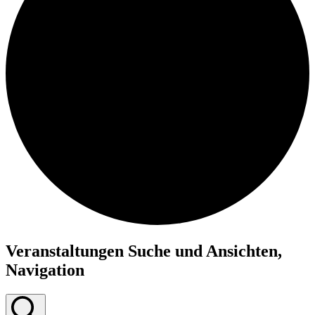
Veranstaltungen
Veranstaltungen Suche und Ansichten,
für
Navigation
Juni
28,